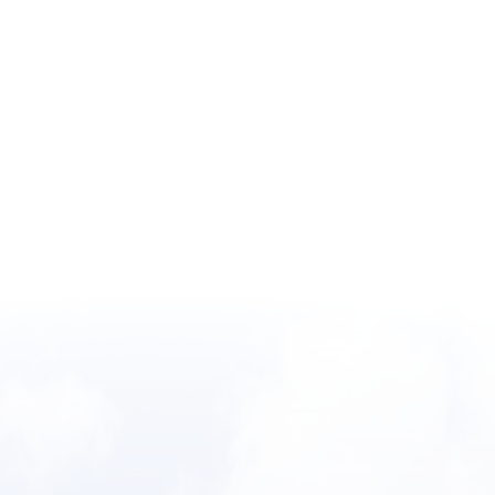
woninga
Wilt u 
woninga