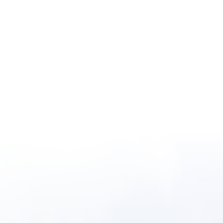
anbod ontvangen?
Schrijf u
gratis
in
ook het meest recente
anbod ontvangen?