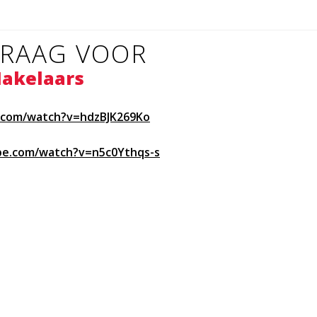
GRAAG VOOR
Makelaars
Wilt u 
woninga
.com/watch?v=hdzBJK269Ko
be.com/watch?v=n5c0Ythqs-s