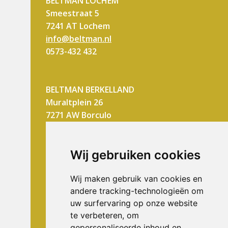
BELTMAN LOCHEM
Smeestraat 5
7241 AT Lochem
info@beltman.nl
0573-432 432
BELTMAN BERKELLAND
Muraltplein 26
7271 AW Borculo
berkelland@beltman.nl
0545-745 200
Wij gebruiken cookies
6 Dagen geopend:
Wij maken gebruik van cookies en
Maandag t/m vrijdag
andere tracking-technologieën om
uw surfervaring op onze website
8:30 - 12:30 en 13:30 - 17:30
te verbeteren, om
Zaterdag
gepersonaliseerde inhoud en