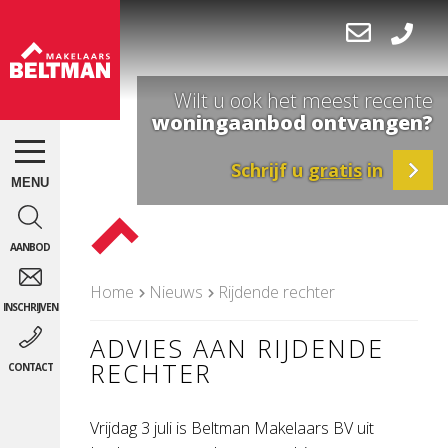
Wilt u ook het meest recente
woningaanbod ontvangen?
Schrijf u
gratis
in
Home
Nieuws
Rijdende rechter
ADVIES AAN RIJDENDE
RECHTER
Vrijdag 3 juli is Beltman Makelaars BV uit